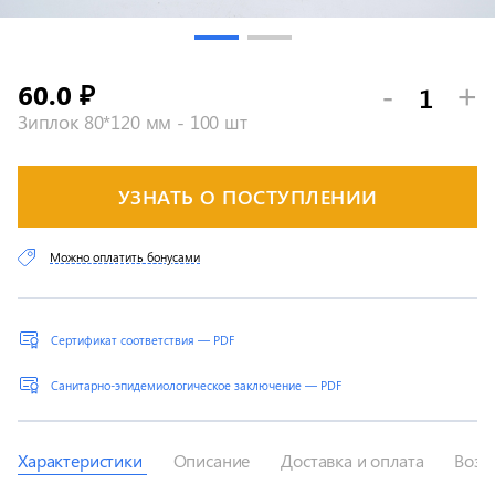
60.0
-
+
₽
Зиплок 80*120 мм - 100 шт
УЗНАТЬ О ПОСТУПЛЕНИИ
Можно оплатить бонусами
Сертификат соответствия — PDF
Санитарно-эпидемиологическое заключение — PDF
Характеристики
Описание
Доставка и оплата
Возв