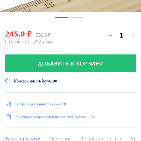
245.0
₽
-
+
281.6 ₽
Стержень 12*25 мм
ДОБАВИТЬ В КОРЗИНУ
Можно оплатить бонусами
Сертификат соответствия — PDF
Санитарно-эпидемиологическое заключение — PDF
Характеристики
Описание
Доставка и оплата
Возв