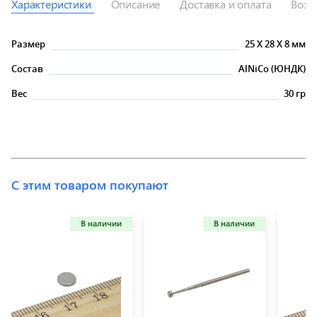
Характеристики
Описание
Доставка и оплата
Возв
Размер
25
X
28
X
8 мм
Состав
AlNiCo (ЮНДК)
Вес
30 гр
С этим товаром покупают
В наличии
В наличии