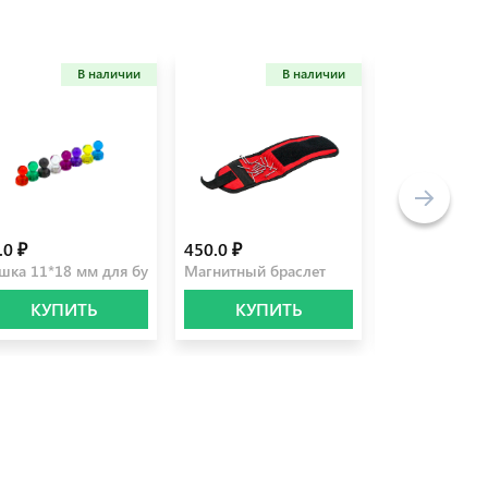
В наличии
В наличии
.0 ₽
450.0 ₽
50.0 ₽
 бирюзовый
шка 11*18 мм для бумаги
Магнитный браслет
Зиплок 70*10
КУПИТЬ
КУПИТЬ
КУПИ