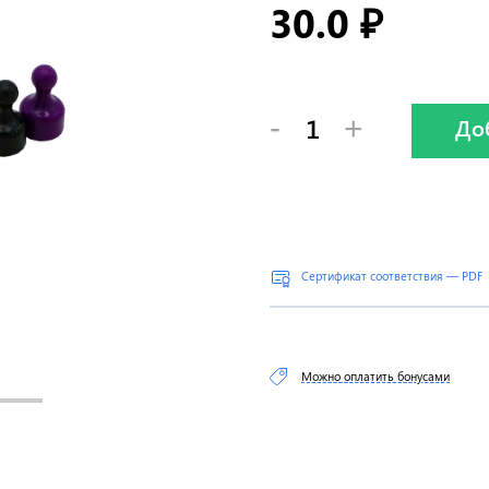
30.0
₽
-
+
До
Сертификат соответствия — PDF
Можно оплатить бонусами