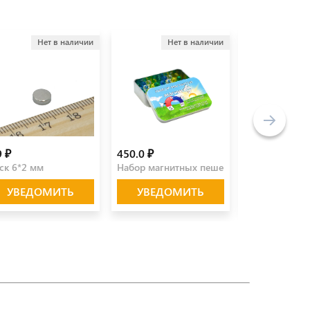
-11 %
Нет в наличии
Нет в наличии
160.0 ₽
9 ₽
450.0 ₽
179.8 
ск 6*2 мм
Набор магнитных пешек (40 шт)
Магнитный за
УВЕДОМИТЬ
УВЕДОМИТЬ
КУПИ