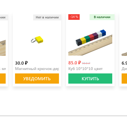
-14 %
В наличии
ичии
Нет в наличии
85.0 ₽
30.0 ₽
6.
98.8 ₽
4 мм
Магнитный крючок-держатель желтый
Куб 10*10*10 цвет
Ди
УВЕДОМИТЬ
КУПИТЬ