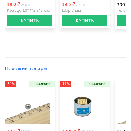
19.0 ₽
19.5 ₽
300.0 
25.0 ₽
29.1 ₽
Кольцо 10*7*3,5*3 мм
Шар 7 мм
Телеск
КУПИТЬ
КУПИТЬ
Похожие товары
-34 %
-15 %
В наличии
В наличии
12.5 ₽
1990.0 ₽