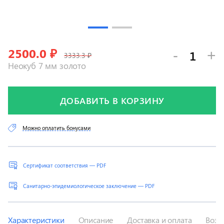
2500.0
₽
-
+
3333.3 ₽
Неокуб 7 мм золото
ДОБАВИТЬ В КОРЗИНУ
Можно оплатить бонусами
Сертификат соответствия — PDF
Санитарно-эпидемиологическое заключение — PDF
Характеристики
Описание
Доставка и оплата
Возв