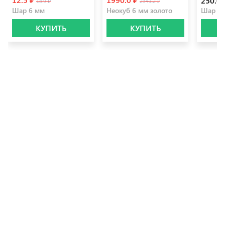
250.0 
18.9 ₽
2341.2 ₽
Шар 6 мм
Неокуб 6 мм золото
Шар 1
КУПИТЬ
КУПИТЬ