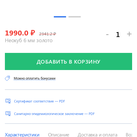
1990.0
₽
-
+
2341.2 ₽
Неокуб 6 мм золото
ДОБАВИТЬ В КОРЗИНУ
Можно оплатить бонусами
Сертификат соответствия — PDF
Санитарно-эпидемиологическое заключение — PDF
Характеристики
Описание
Доставка и оплата
Возв