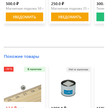
500.0 ₽
250.0 ₽
300.0 
Магнитная подкова 50 мм
Магнитная подкова 25 мм
Телеск
УВЕДОМИТЬ
УВЕДОМИТЬ
Похожие товары
-34 %
В наличии
Нет в наличии
12.5 ₽