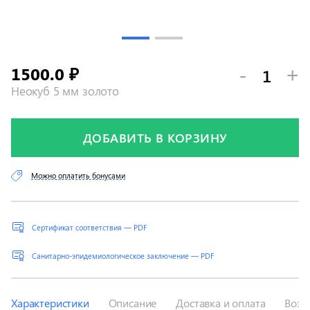
1500.0
-
+
₽
Неокуб 5 мм золото
ДОБАВИТЬ В КОРЗИНУ
Можно оплатить бонусами
Сертификат соответствия — PDF
Санитарно-эпидемиологическое заключение — PDF
Характеристики
Описание
Доставка и оплата
Возв