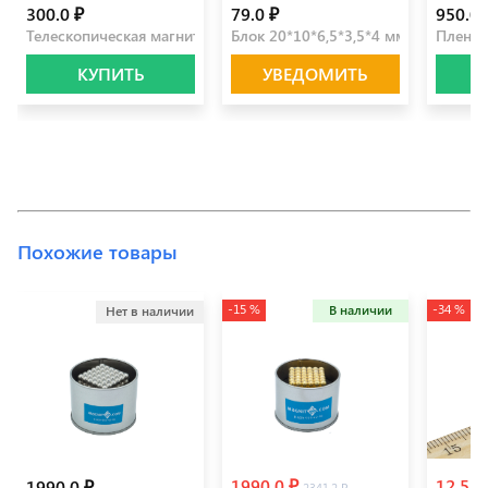
300.0 ₽
79.0 ₽
950.0 
Телескопическая магнитная ручка
Блок 20*10*6,5*3,5*4 мм
Пленка
КУПИТЬ
УВЕДОМИТЬ
Похожие товары
-15 %
-34 %
В наличии
Нет в наличии
1990.0 ₽
12.5 ₽
1990.0 ₽
2341.2 ₽