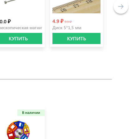
4.9 ₽
0.0 ₽
199.0 ₽
5.9 ₽
лескопическая магнитная ручка
Диск 5*1,5 мм
Неоформер к
КУПИТЬ
КУПИТЬ
КУПИ
В наличии