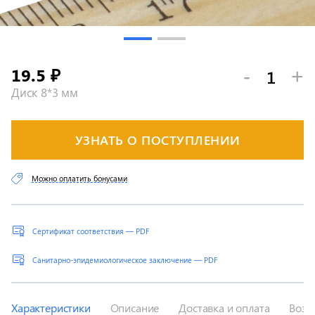
19.5
-
+
₽
Диск 8*3 мм
УЗНАТЬ О ПОСТУПЛЕНИИ
Можно оплатить бонусами
Сертификат соответствия — PDF
Санитарно-эпидемиологическое заключение — PDF
Характеристики
Описание
Доставка и оплата
Возв