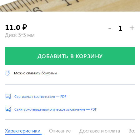
11.0
-
+
₽
Диск 5*5 мм
ДОБАВИТЬ В КОРЗИНУ
Можно оплатить бонусами
Сертификат соответствия — PDF
Санитарно-эпидемиологическое заключение — PDF
Характеристики
Описание
Доставка и оплата
Возв