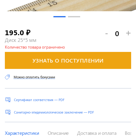
195.0
-
+
₽
Диск 25*5 мм
Количество товара ограничено
УЗНАТЬ О ПОСТУПЛЕНИИ
Можно оплатить бонусами
Сертификат соответствия — PDF
Санитарно-эпидемиологическое заключение — PDF
Характеристики
Описание
Доставка и оплата
Возв