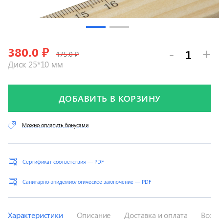
380.0
₽
-
+
475.0 ₽
Диск 25*10 мм
ДОБАВИТЬ В КОРЗИНУ
Можно оплатить бонусами
Сертификат соответствия — PDF
Санитарно-эпидемиологическое заключение — PDF
Характеристики
Описание
Доставка и оплата
Возв