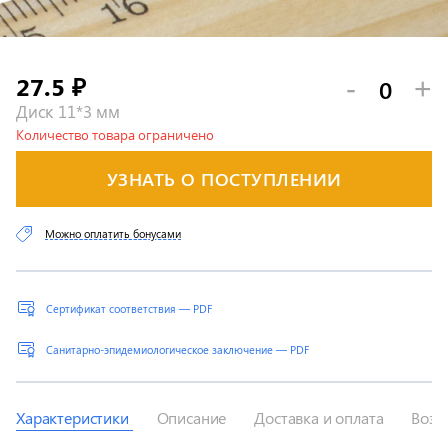
27.5
-
+
₽
Диск 11*3 мм
Количество товара ограничено
УЗНАТЬ О ПОСТУПЛЕНИИ
Можно оплатить бонусами
Сертификат соответствия — PDF
Санитарно-эпидемиологическое заключение — PDF
Характеристики
Описание
Доставка и оплата
Возв