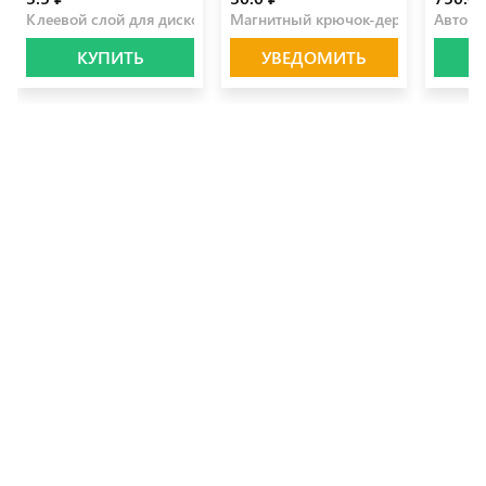
Клеевой слой для дисков 15 мм
Магнитный крючок-держатель бел
Автомо
КУПИТЬ
УВЕДОМИТЬ