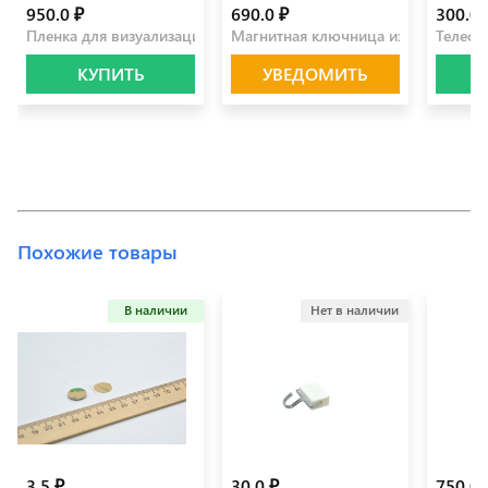
950.0 ₽
690.0 ₽
300.0 
Пленка для визуализации магнитных полей
Магнитная ключница из дерева
Телеск
КУПИТЬ
УВЕДОМИТЬ
Похожие товары
В наличии
Нет в наличии
3.5 ₽
30.0 ₽
750.0 