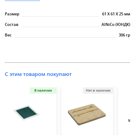
Размер
61
X
61
X
25 мм
Состав
AlNiCo (ЮНДК)
Вес
306 гр
С этим товаром покупают
В наличии
Нет в наличии