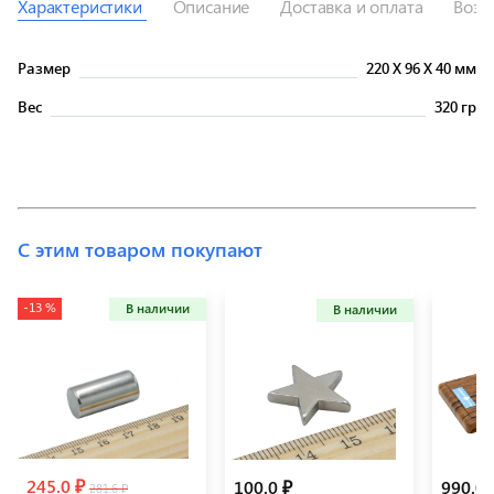
Характеристики
Описание
Доставка и оплата
Возв
Размер
220
X
96
X
40 мм
Вес
320 гр
С этим товаром покупают
-13 %
В наличии
В наличии
245.0 ₽
100.0 ₽
990.0 
281.6 ₽