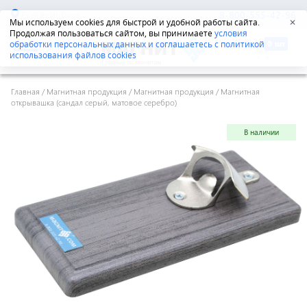
Екатеринбург
8-800-555-42-96
Мы используем cookies для быстрой и удобной работы сайта.
✕
Продолжая пользоваться сайтом, вы принимаете
условия
обработки персональных данных и соглашаетесь с политикой
использования файлов cookies
Главная
/
Магнитная продукция
/
Магнитная продукция
/
Магнитная
открывашка (сандал серый, матовое серебро)
В наличии