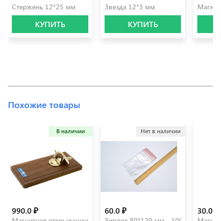
Стержень 12*25 мм
Звезда 12*3 мм
Магнит
КУПИТЬ
КУПИТЬ
Похожие товары
В наличии
Нет в наличии
990.0 ₽
60.0 ₽
30.0 ₽
Магнитная открывашка (орех кантри, золото)
Зиплок 80*120 мм - 100 шт
Магнит