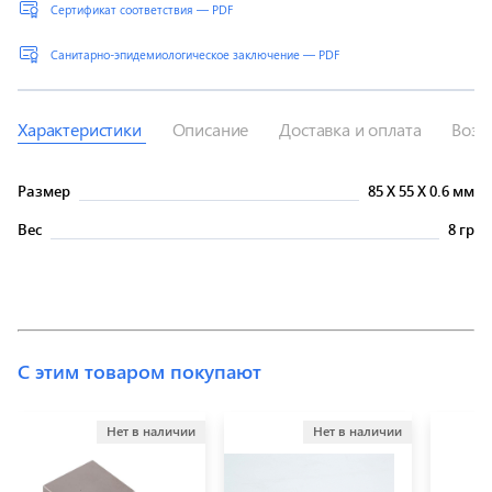
Сертификат соответствия — PDF
Санитарно-эпидемиологическое заключение — PDF
Характеристики
Описание
Доставка и оплата
Возв
Размер
85
X
55
X
0.6 мм
Вес
8 гр
С этим товаром покупают
Нет в наличии
Нет в наличии