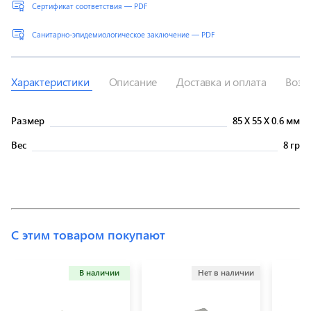
Сертификат соответствия — PDF
Санитарно-эпидемиологическое заключение — PDF
Характеристики
Описание
Доставка и оплата
Возв
Размер
85
X
55
X
0.6 мм
Вес
8 гр
С этим товаром покупают
В наличии
Нет в наличии