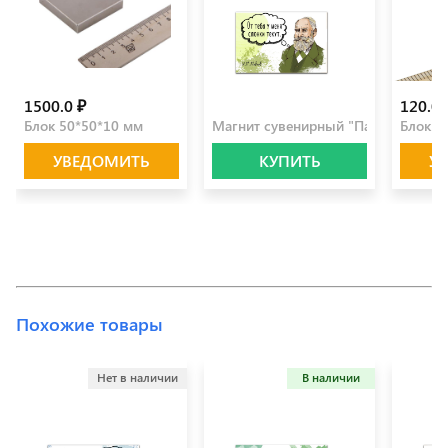
1500.0 ₽
100.0 ₽
120.0 
Блок 50*50*10 мм
Магнит сувенирный "Павлов"
Блок 1
УВЕДОМИТЬ
КУПИТЬ
У
Похожие товары
Нет в наличии
В наличии