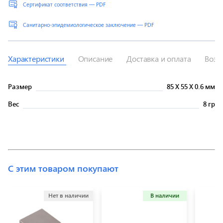
Сертификат соответствия — PDF
Санитарно-эпидемиологическое заключение — PDF
Характеристики
Описание
Доставка и оплата
Возв
Размер
85
X
55
X
0.6 мм
Вес
8 гр
С этим товаром покупают
Нет в наличии
В наличии