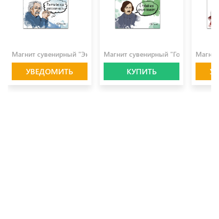
100.0 ₽
100.0 ₽
100.0 
Магнит сувенирный "Энштейн"
Магнит сувенирный "Гоголь"
Магнит
УВЕДОМИТЬ
КУПИТЬ
У