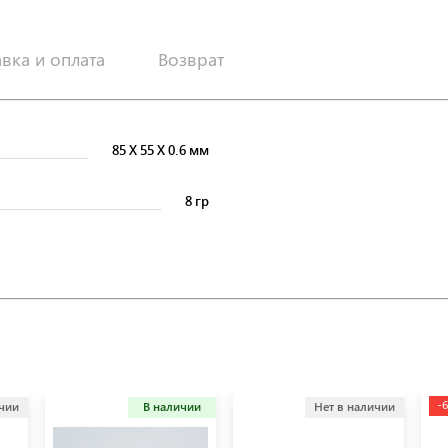
авка и оплата
Возврат
85
X
55
X
0.6 мм
8 гр
-
ичии
В наличии
Нет в наличии