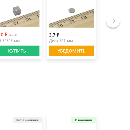
.0 ₽
3.7 ₽
100.0 ₽
16.0 ₽
б 5*5*5 мм
Диск 5*1 мм
Магнит сувен
КУПИТЬ
УВЕДОМИТЬ
УВЕДО
Нет в наличии
В наличии