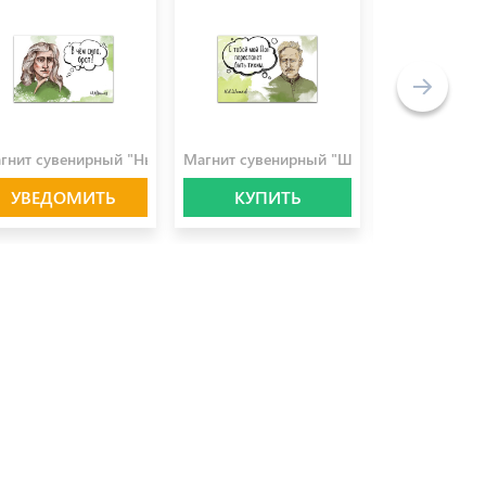
0.0 ₽
100.0 ₽
100.0 ₽
 Да Винчи"
гнит сувенирный "Ньютон"
Магнит сувенирный "Шолохов"
Магнит сувен
УВЕДОМИТЬ
КУПИТЬ
КУПИ