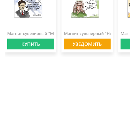
100.0 ₽
100.0 ₽
100.0 
Магнит сувенирный "Маяковский"
Магнит сувенирный "Ньютон"
Магнит
КУПИТЬ
УВЕДОМИТЬ