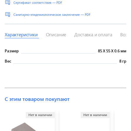
Сертификат соответствия — PDF
Санитарно-эпидемиологическое заключение — PDF
Характеристики
Описание
Доставка и оплата
Возв
Размер
85
X
55
X
0.6 мм
Вес
8 гр
С этим товаром покупают
Нет в наличии
Нет в наличии