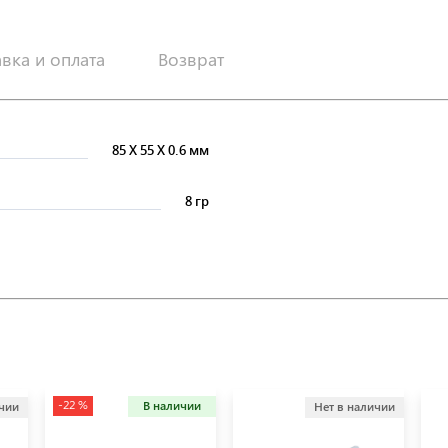
авка и оплата
Возврат
85
X
55
X
0.6 мм
8 гр
-22 %
В наличии
ичии
Нет в наличии