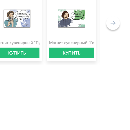
0.0 ₽
100.0 ₽
100.0 ₽
в"
гнит сувенирный "Пушкин"
Магнит сувенирный "Гоголь"
Магнит сувен
КУПИТЬ
КУПИТЬ
УВЕДО