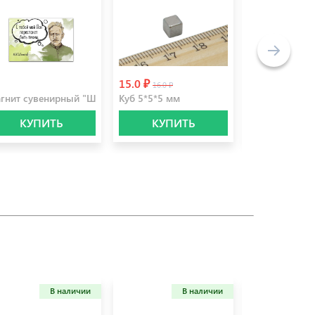
15.0 ₽
8.0 ₽
0.0 ₽
16.0 ₽
11.9 ₽
)
гнит сувенирный "Шолохов"
Куб 5*5*5 мм
Шар 5 мм
КУПИТЬ
КУПИТЬ
КУПИ
В наличии
В наличии
Не