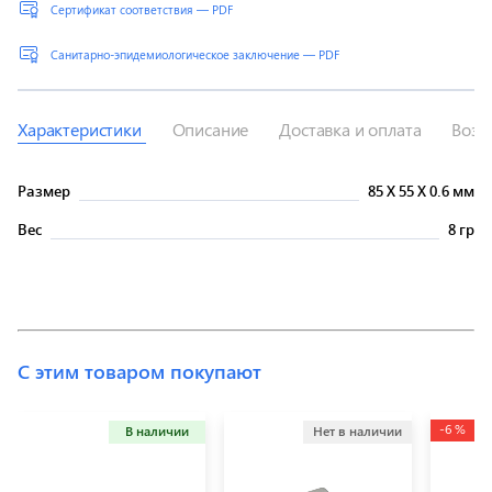
Сертификат соответствия — PDF
Санитарно-эпидемиологическое заключение — PDF
Характеристики
Описание
Доставка и оплата
Возв
Размер
85
X
55
X
0.6 мм
Вес
8 гр
С этим товаром покупают
-6 %
В наличии
Нет в наличии