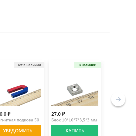
Нет в наличии
В наличии
Не
0.0 ₽
27.0 ₽
3.7 ₽
гнитная подкова 50 мм
Блок 10*10*7*3,5*3 мм
Диск 5*1 мм
УВЕДОМИТЬ
КУПИТЬ
УВЕДО