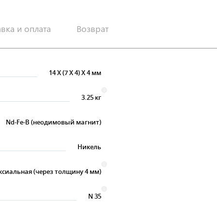
авка и оплата
Возврат
14
X
(7
X
4)
X
4 мм
3.25 кг
Nd-Fe-B (неодимовый магнит)
Никель
ксиальная (через толщину 4 мм)
N 35