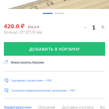
420.0
₽
-
+
591.5 ₽
Кольцо 25*20*20 мм
ДОБАВИТЬ В КОРЗИНУ
Можно оплатить бонусами
Сертификат соответствия — PDF
Санитарно-эпидемиологическое заключение — PDF
Характеристики
Описание
Доставка и оплата
Возв