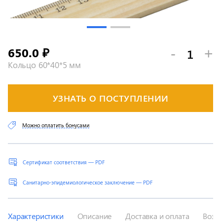
650.0
-
+
₽
Кольцо 60*40*5 мм
УЗНАТЬ О ПОСТУПЛЕНИИ
Можно оплатить бонусами
Сертификат соответствия — PDF
Санитарно-эпидемиологическое заключение — PDF
Характеристики
Описание
Доставка и оплата
Возв