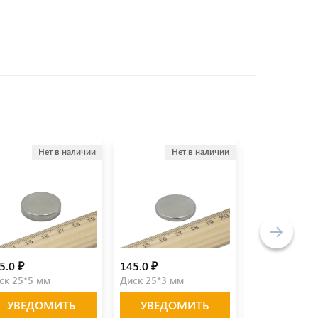
Нет в наличии
Нет в наличии
Не
5.0 ₽
145.0 ₽
230.0 ₽
ск 25*5 мм
Диск 25*3 мм
Кольцо 25*8*
УВЕДОМИТЬ
УВЕДОМИТЬ
УВЕДО