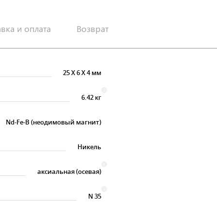
авка и оплата
Возврат
25
X
6
X
4 мм
6.42 кг
Nd-Fe-B (неодимовый магнит)
Никель
аксиальная (осевая)
N 35