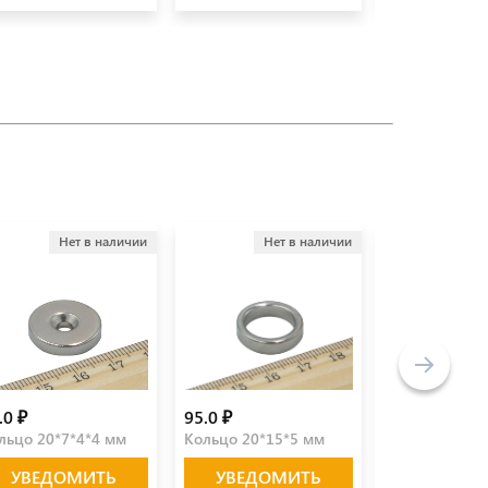
Нет в наличии
Нет в наличии
Не
.0 ₽
95.0 ₽
16.0 ₽
льцо 20*7*4*4 мм
Кольцо 20*15*5 мм
Кольцо 6*3*6
УВЕДОМИТЬ
УВЕДОМИТЬ
УВЕДО