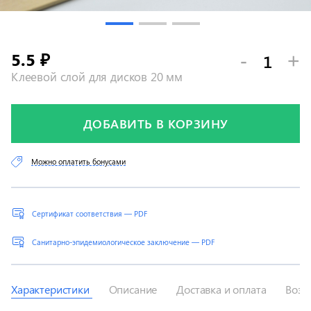
5.5
-
+
₽
Клеевой слой для дисков 20 мм
ДОБАВИТЬ В КОРЗИНУ
Можно оплатить бонусами
Сертификат соответствия — PDF
Санитарно-эпидемиологическое заключение — PDF
Характеристики
Описание
Доставка и оплата
Возв