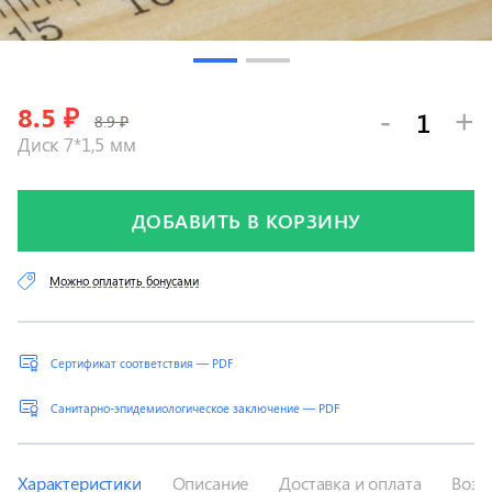
8.5
₽
-
+
8.9 ₽
Диск 7*1,5 мм
ДОБАВИТЬ В КОРЗИНУ
Можно оплатить бонусами
Сертификат соответствия — PDF
Санитарно-эпидемиологическое заключение — PDF
Характеристики
Описание
Доставка и оплата
Возв