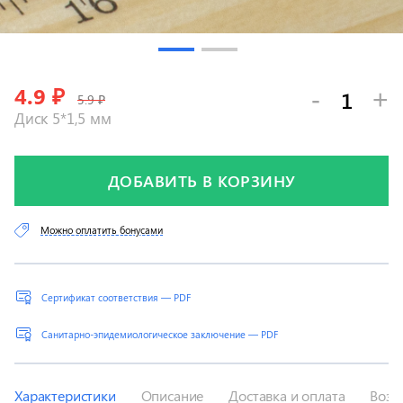
4.9
₽
-
+
5.9 ₽
Диск 5*1,5 мм
ДОБАВИТЬ В КОРЗИНУ
Можно оплатить бонусами
Сертификат соответствия — PDF
Санитарно-эпидемиологическое заключение — PDF
Характеристики
Описание
Доставка и оплата
Возв