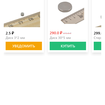
290.0 ₽
2.5 ₽
299.0 
371.8 ₽
Диск 3*2 мм
Диск 30*5 мм
Стерже
УВЕДОМИТЬ
КУПИТЬ