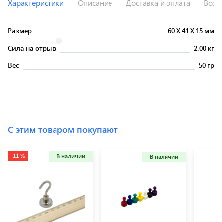
Характеристики
Описание
Доставка и оплата
Возв
Размер
60
X
41
X
15 мм
Сила на отрыв
2.00 кг
Вес
50 гр
С этим товаром покупают
-11 %
В наличии
В наличии