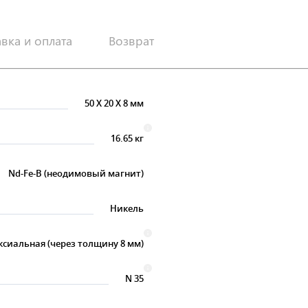
авка и оплата
Возврат
50
X
20
X
8 мм
16.65 кг
Nd-Fe-B (неодимовый магнит)
Никель
ксиальная (через толщину 8 мм)
N 35