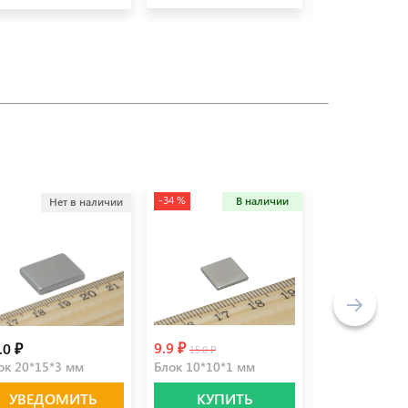
-34 %
В наличии
Нет в наличии
Не
9.9 ₽
.0 ₽
290.0 ₽
15.0 ₽
ок 20*15*3 мм
Блок 10*10*1 мм
Блок 35*10*8
УВЕДОМИТЬ
КУПИТЬ
УВЕДО