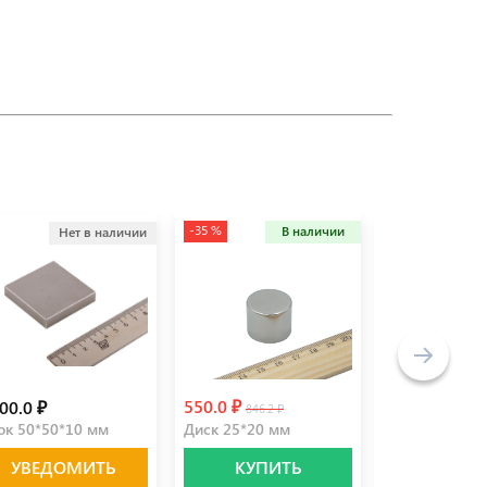
-35 %
В наличии
Нет в наличии
Не
550.0 ₽
00.0 ₽
490.0 ₽
846.2 ₽
ок 50*50*10 мм
Диск 25*20 мм
Диск 40*5 мм
УВЕДОМИТЬ
КУПИТЬ
УВЕДО