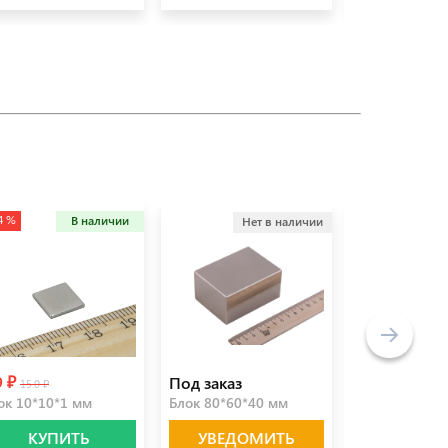
4 %
В наличии
Нет в наличии
Не
9 ₽
Под заказ
79.0 ₽
15.0 ₽
ок 10*10*1 мм
Блок 80*60*40 мм
Блок 20*10*6
КУПИТЬ
УВЕДОМИТЬ
УВЕДО