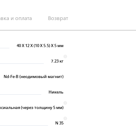
авка и оплата
Возврат
40
X
12
X
(10
X
5.5)
X
5 мм
7.23 кг
Nd-Fe-B (неодимовый магнит)
Никель
ксиальная (через толщину 5 мм)
N 35