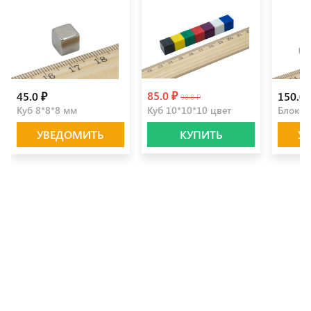
85.0 ₽
45.0 ₽
150.0 
98.8 ₽
Куб 8*8*8 мм
Куб 10*10*10 цвет
Блок 3
УВЕДОМИТЬ
КУПИТЬ
У