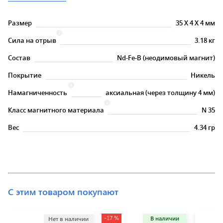
Размер
35
X
4
X
4 мм
Сила на отрыв
3.18 кг
Состав
Nd-Fe-B (неодимовый магнит)
Покрытие
Никель
Намагниченность
аксиальная (через толщину 4 мм)
Класс магнитного материала
N 35
Вес
4.34 гр
С этим товаром покупают
-17 %
В наличии
Нет в наличии