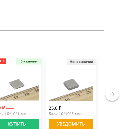
4 %
В наличии
Нет в наличии
Не
9 ₽
25.0 ₽
32.5 ₽
15.0 ₽
ок 10*10*1 мм
Блок 10*10*3 мм
Диск 15*2 мм
КУПИТЬ
УВЕДОМИТЬ
УВЕДО