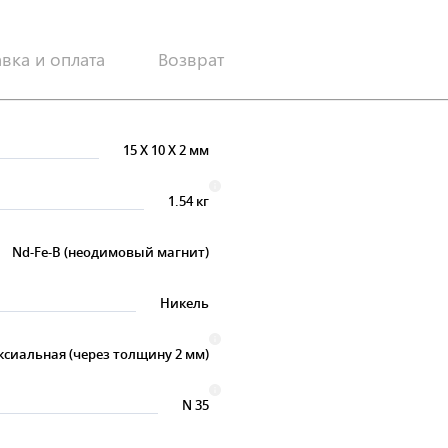
авка и оплата
Возврат
15
X
10
X
2 мм
1.54 кг
Nd-Fe-B (неодимовый магнит)
Никель
ксиальная (через толщину 2 мм)
N 35